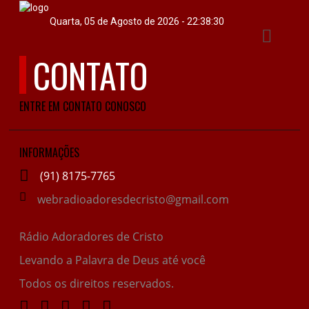
Quarta, 05 de Agosto de 2026 - 22:38:30
E
CONTATO
IAS
ENTRE EM CONTATO CONOSCO
DOS
RAMAÇÃO
INFORMAÇÕES
OS
(91) 8175-7765
webradioadoresdecristo@gmail.com
Rádio Adoradores de Cristo
S
Levando a Palavra de Deus até você
E
Todos os direitos reservados.
ATO