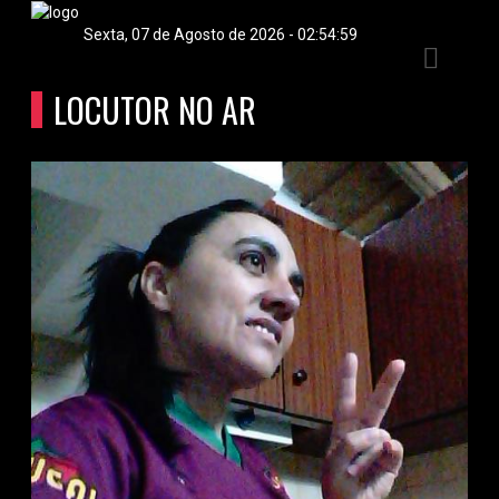
Sexta, 07 de Agosto de 2026 - 02:55:00
E
LOCUTOR NO AR
IAS
DOS
RAMAÇÃO
OS
S
E
ATO