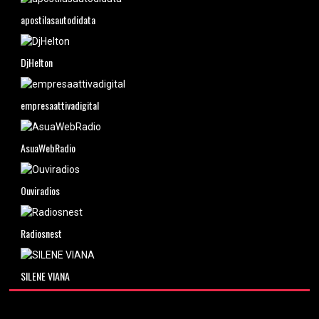
apostilasautodidata
DjHelton
empresaattivadigital
AsuaWebRadio
Ouviradios
Radiosnest
SILENE VIANA