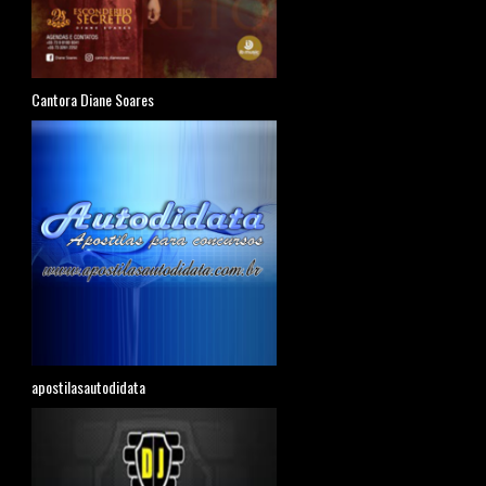
Cantora Diane Soares
apostilasautodidata