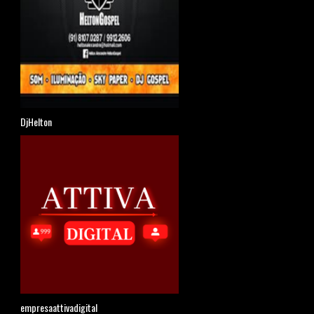
DjHelton
empresaattivadigital