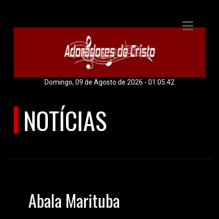
E
IAS
DOS
Domingo, 09 de Agosto de 2026 - 01:05:43
RAMAÇÃO
NOTÍCIAS
OS
ÚLTIMAS NOTÍCIAS
S
E
Abala Marituba
ATO