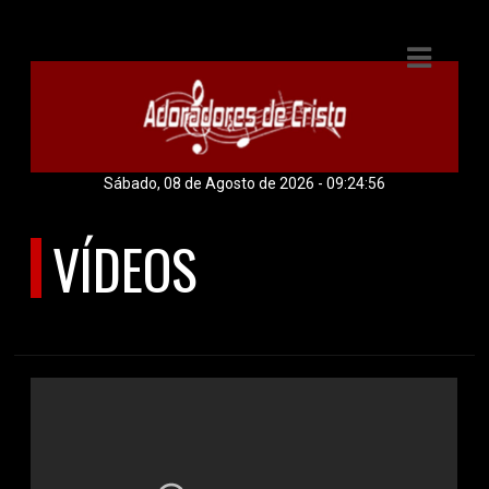
E
IAS
DOS
Sábado, 08 de Agosto de 2026 - 09:24:56
RAMAÇÃO
VÍDEOS
OS
ÚLTIMOS VÍDEOS
S
E
ATO